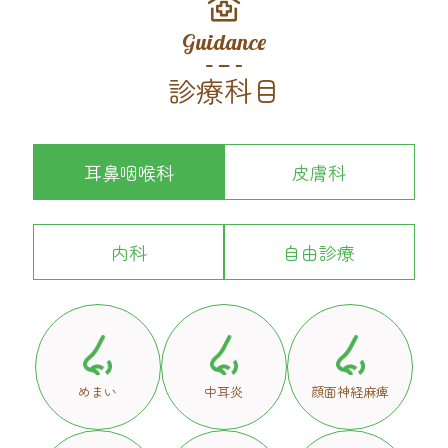
Guidance
診療科目
耳鼻咽喉科
皮膚科
内科
自由診療
めまい
中耳炎
顔面神経麻痺