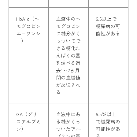
HbA1c（ヘ
血液中のヘ
6.5以上で
モグロビン
モグロビン
糖尿病の可
エーワンシ
に糖分がく
能性がある
ー）
っついてで
きる糖化た
んぱくの量
を調べる過
去1～2ヵ月
間の血糖値
が反映され
る
GA（グリ
血液中にあ
6.5％以上
コアルブミ
る糖がくっ
で糖尿病の
ン）
ついたアル
可能性があ
ブミンの量
る