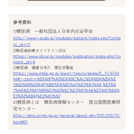
参考資料
1)糖尿病 一般社団法人日本内分泌学会
http://www.j-endo.jp/modules/patient/index.php?conte
nt_id=11
2)糖尿病診療ガイドライン2024
https://www.jds.or.jp/modules/publication/index.php?co
ntent_id=4
3)糖尿病 健康日本21 厚生労働省
https://www.mhlw.go.jp/www1/topics/kenko21_11/b7.ht
ml#:~:text=%E6%97%A5%E6%9C%AC%E4%BA%BA%E
3%82%92%E5%AF%BE%E8%B1%A1%E3%81%A8,%E3%8
1%A8%E3%81%95%E3%82%8C%E3%81%A6%E3%81%84%
E3%82%8B4)%E3%80%82
4)糖尿病とは 糖尿病情報センター 国立国際医療研
究センター
http://dmic.ncgm.go.jp/general/about-dm/010/010/01.
html#01