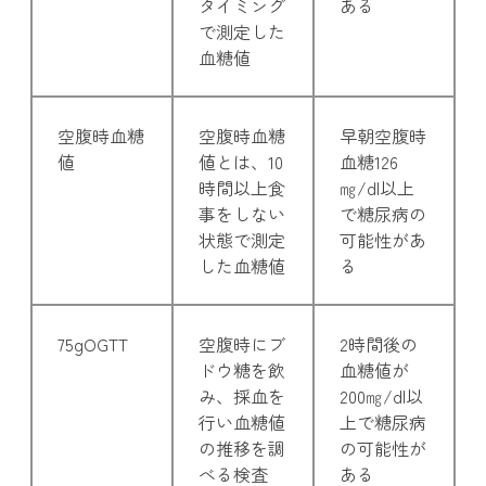
タイミング
ある
で測定した
血糖値
空腹時血糖
空腹時血糖
早朝空腹時
値
値とは、10
血糖126
時間以上食
㎎/dl以上
事をしない
で糖尿病の
状態で測定
可能性があ
した血糖値
る
75gOGTT
空腹時にブ
2時間後の
ドウ糖を飲
血糖値が
み、採血を
200㎎/dl以
行い血糖値
上で糖尿病
の推移を調
の可能性が
べる検査
ある