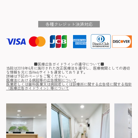
各種クレジット決済対応
■医療広告ガイドラインの遵守について■
当院は2018年6月に施行された改正医療法を遵守し、医療機関としての適切
な情報を元に当Webサイトを運営しております。
詳細は下記のページをご覧ください。
医療法における病院等の広告規制について
医業若しくは歯科医業又は病院若しくは診療所に関する広告塔に関する指針
（医療広告ガイドライン）等について