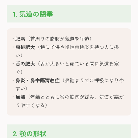
1. 気道の閉塞
肥満
（首周りの脂肪が気道を圧迫）
扁桃肥大
（特に子供や慢性扁桃炎を持つ人に多
い）
舌の肥大
（舌が大きいと寝ている間に気道を塞
ぐ）
鼻炎・鼻中隔湾曲症
（鼻詰まりで口呼吸になりや
すい）
加齢
（年齢とともに喉の筋肉が緩み、気道が塞が
りやすくなる）
2. 顎の形状