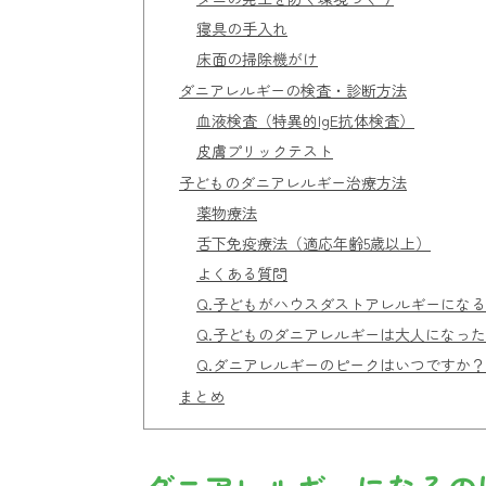
寝具の手入れ
床面の掃除機がけ
ダニアレルギーの検査・診断方法
血液検査（特異的IgE抗体検査）
皮膚プリックテスト
子どものダニアレルギー治療方法
薬物療法
舌下免疫療法（適応年齢5歳以上）
よくある質問
Q.子どもがハウスダストアレルギーにな
Q.子どものダニアレルギーは大人になっ
Q.ダニアレルギーのピークはいつですか？
まとめ