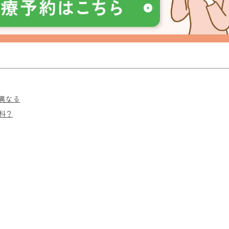
異なる
科？