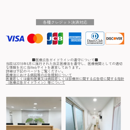
各種クレジット決済対応
■医療広告ガイドラインの遵守について■
当院は2018年6月に施行された改正医療法を遵守し、医療機関としての適切
な情報を元に当Webサイトを運営しております。
詳細は下記のページをご覧ください。
医療法における病院等の広告規制について
医業若しくは歯科医業又は病院若しくは診療所に関する広告塔に関する指針
（医療広告ガイドライン）等について