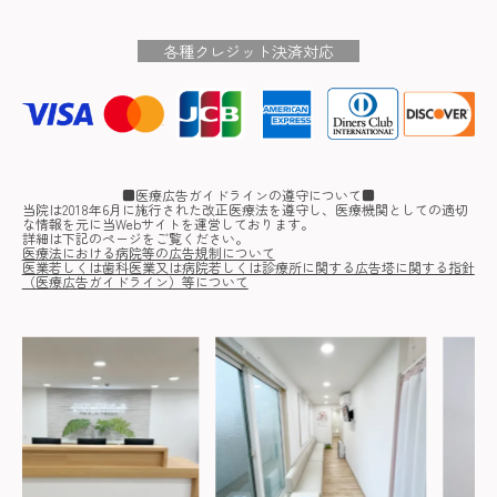
各種クレジット決済対応
■医療広告ガイドラインの遵守について■
当院は2018年6月に施行された改正医療法を遵守し、医療機関としての適切
な情報を元に当Webサイトを運営しております。
詳細は下記のページをご覧ください。
医療法における病院等の広告規制について
医業若しくは歯科医業又は病院若しくは診療所に関する広告塔に関する指針
（医療広告ガイドライン）等について